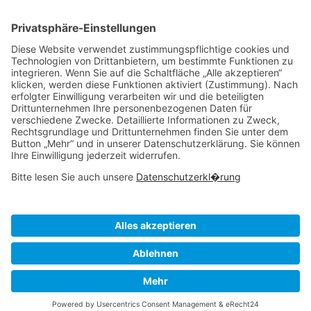
AdWords
Ärzte
Jobs
Datenschutz
Impressum
Kontakt
Kai Kruel, Kai Kruel Consulting
Büro Rhein-Main: Weedestr. 19, 55270 Bubenheim
Büro Berlin: Sigmaringer Str. 10, 10713 Berlin
Telefon: 030/64089054 Mobil: 0176/31157018
Email:
service@kruel-consulting.de