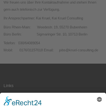
Wir freuen uns über Ihre Kontaktaufnahme und stehen Ihnen
gern auch telefonisch zur Verfügung.
Ihr Ansprechpartner:
Kai Kruel, Kai Kruel Consulting
Büro Rhein-Main: Weedestr. 19, 55270 Bubenheim
Büro Berlin: Sigmaringer Str. 10, 10713 Berlin
Telefon: 030/64089054
Mobil: 0176/31157018
Email: jobs@kruel-consulting.de
Links
SEO
Social Media