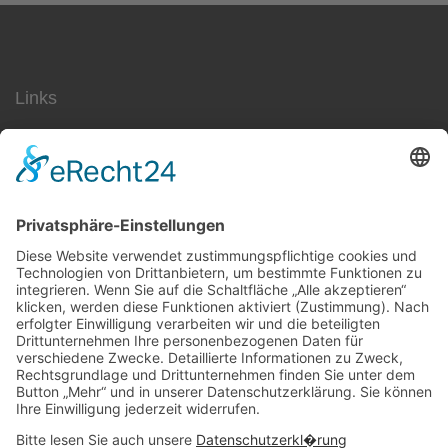
Links
SEO
Social Media
AdWords
Ärzte
Jobs
Datenschutz
Impressum
Kontakt